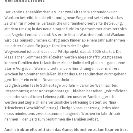
Der Verein Gänseblümchen e.V., der zwei Kitas in Wachtendonk und
Wankum betreibt, beschreitet mutig neue Wege und setzt ein starkes
Zeichen für moderne, verlässliche und familienorientierte Betreuung.
Mit dem Umzug in das neue Kitagebäude im Spätsommer erweitert sich
das Angebot entscheidend: Als erste Kita in Wachtendonk und Wankum
wird das Gänseblümchen künftig auch Kinder ab einem Jahr aufnehmen –
ein echter Gewinn für junge Familien in der Region.
Wegweisend ist auch das neue Pilotprojekt, das ab 2026 startet: Die
klassischen Sommerschließzeiten werden abgeschafft! Stattdessen
können Familien den Urlaub ihrer Kinder individuell planen – ganz ohne
starre Vorgaben. Während viele andere Einrichtungen über mehrere
Wochen im Sommer schließen, bleibt das Gänseblümchen durchgehend
geöffnet – ein echtes Novum im Umkreis.
Lediglich zehn feste Schließtage pro Jahr – darunter Weihnachten,
Rosenmontag oder Konzeptionstage – bleiben bestehen. „Wir möchten
den unterschiedlichen Lebensrealitäten unserer Familien gerecht
werden und zugleich eine verlässliche Betreuung bieten“, so Nina
Trienekens (Geschäftsführung). Einzige Voraussetzung: Jedes Kind
muss mindestens zwei zusammenhängende Wochen im Jahr Urlaub
nehmen – den Zeitraum bestimmen die Familien selbst.
Auch strukturell stellt sich das Gänseblümchen zukunftsorientiert