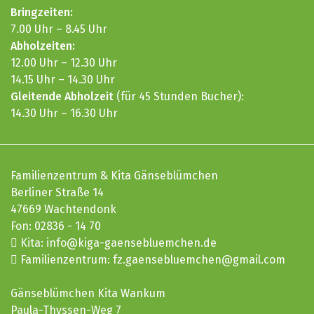
14.15 Uhr – 14.30 Uhr
Gleitende Abholzeit
(für 45 Stunden Bucher):
14.30 Uhr – 16.30 Uhr
Familienzentrum & Kita Gänseblümchen
Berliner Straße 14
47669
Wachtendonk
Fon:
02836 - 14 70
Kita:
info@kiga-gaensebluemchen.de
Familienzentrum:
fz.gaensebluemchen@gmail.com
Gänseblümchen Kita Wankum
Paula-Thyssen-Weg 7
47669
Wachtendonk
Fon:
02836 - 9728292
wankum@kiga-gaensebluemchen.de